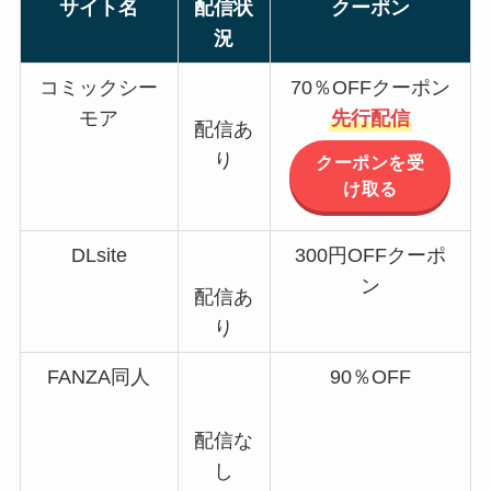
サイト名
配信状
クーポン
況
コミックシー
70％OFFクーポン
モア
先行配信
配信あ
り
クーポンを受
け取る
DLsite
300円OFFクーポ
ン
配信あ
り
FANZA同人
90％OFF
配信な
し